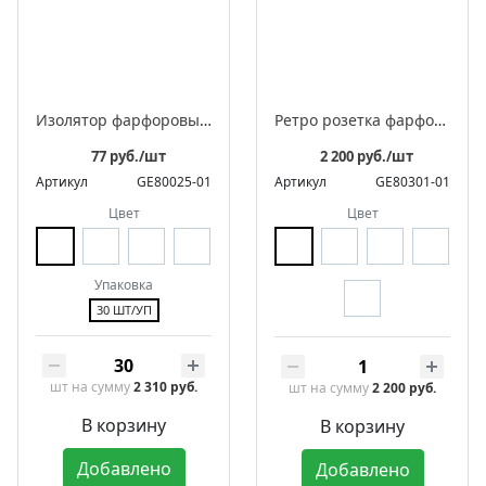
Изолятор фарфоровый квадратный для монтажа витого ретро провода
Ретро розетка фарфоровая с заземляющим контактом, квадратная, коллекция «КВАДРА»
77 руб./шт
2 200 руб./шт
Артикул
GE80025-01
Артикул
GE80301-01
Цвет
Цвет
Упаковка
30 ШТ/УП
шт
на сумму
2 310 руб.
шт
на сумму
2 200 руб.
В корзину
В корзину
Добавлено
Добавлено