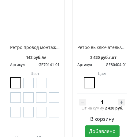
Ретро провод монтажный витой в оплетке из полиэфирной нити, серия "МезонинЪ"
Ретро выключатель/переключатель фарфоровый поворотный проходной одноклавишный, квадратный, коллекция «Квадра»
142 руб./м
2 420 руб./шт
Артикул
GE70141-01
Артикул
GE80404-01
Цвет
Цвет
шт
на сумму
2 420 руб.
В корзину
Добавлено