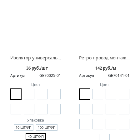
Изолятор универсальный фарфоровый для 2-3 жильного провода
Ретро провод монтажный витой в оплетке из полиэфирной нити, серия "МезонинЪ"
36 руб./шт
142 руб./м
Артикул
GE70025-01
Артикул
GE70141-01
Цвет
Цвет
Упаковка
10 ШТ/УП
100 ШТ/УП
40 ШТ/УП