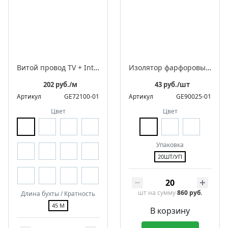
Витой провод TV + Internet
Изолятор фарфоровый для монтажа витого провода, серия «Цилиндро»
202 руб./м
43 руб./шт
Артикул
GE72100-01
Артикул
GE90025-01
Цвет
Цвет
Упаковка
20ШТ/УП
шт
на сумму
860 руб.
Длина бухты / Кратность
45 М
В корзину