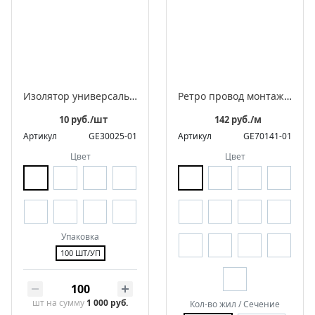
Изолятор универсальный пластиковый, серия «Усадьба»
Ретро провод монтажный витой в оплетке из полиэфирной нити, серия "МезонинЪ"
10 руб./шт
142 руб./м
Артикул
GE30025-01
Артикул
GE70141-01
Цвет
Цвет
Упаковка
100 ШТ/УП
шт
на сумму
1 000 руб.
Кол-во жил / Сечение