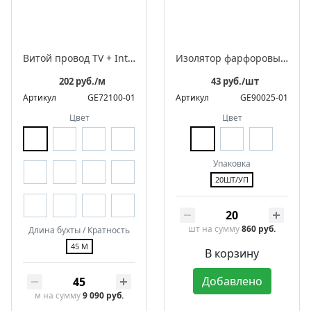
Витой провод TV + Internet
Изолятор фарфоровый для монтажа витого провода, серия «Цилиндро»
202 руб./м
43 руб./шт
Артикул
GE72100-01
Артикул
GE90025-01
Цвет
Цвет
Упаковка
20ШТ/УП
шт
на сумму
860 руб.
Длина бухты / Кратность
45 М
В корзину
Добавлено
м
на сумму
9 090 руб.