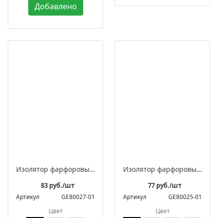
Добавлено
Изолятор фарфоровый квадратный для монтажа витого ретро провода, в комплекте с саморезом
Изолятор фарфоровый квадратный для монтажа витого ретро провода
83 руб./шт
77 руб./шт
Артикул
GE80027-01
Артикул
GE80025-01
Цвет
Цвет