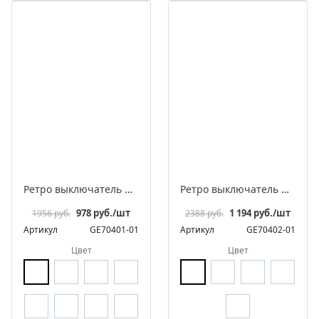
Ретро выключатель фарфоровый поворотный на 4 положения двухклавишный, серия «МезонинЪ», разборная конструкция
Ретро выключатель фарфоровый поворотный перекрестный, серия «МезонинЪ», разборная конструкция
978 руб./шт
1 194 руб./шт
1956 руб.
2388 руб.
Артикул
GE70401-01
Артикул
GE70402-01
Цвет
Цвет