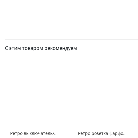
С этим товаром рекомендуем
Ретро выключатель/переключатель фарфоровый поворотный проходной одноклавишный, серия «МезонинЪ», разборная конструкция
Ретро розетка фарфоровая с заземляющим контактом, серия «МезонинЪ», разборная конструкция