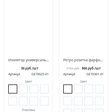
Изолятор универсальный фарфоровый для 2-3 жильного провода
Ретро розетка фарфоровая с заземляющим контактом, серия «МезонинЪ», разборная конструкция
36 руб./шт
866 руб./шт
1732 руб.
Артикул
GE70025-01
Артикул
GE70301-01
Цвет
Цвет
Упаковка