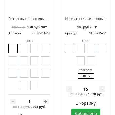
Ретро выключатель фарфоровый поворотный на 4 положения двухклавишный, серия «МезонинЪ», разборная конструкция
Изолятор фарфоровый двойной для наружного монтажа витой электропроводки
978 руб./шт
108 руб./шт
1956 руб.
Артикул
GE70401-01
Артикул
GE70225-01
Цвет
Цвет
Упаковка
15 ШТ/УП
шт
на сумму
1 620 руб.
В корзину
шт
на сумму
978 руб.
Добавлено