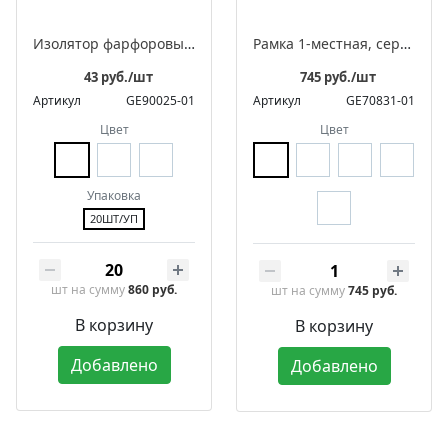
Изолятор фарфоровый для монтажа витого провода, серия «Цилиндро»
Рамка 1-местная, серия «Аврора»
43 руб./шт
745 руб./шт
Артикул
GE90025-01
Артикул
GE70831-01
Цвет
Цвет
Упаковка
20ШТ/УП
шт
на сумму
860 руб.
шт
на сумму
745 руб.
В корзину
В корзину
Добавлено
Добавлено