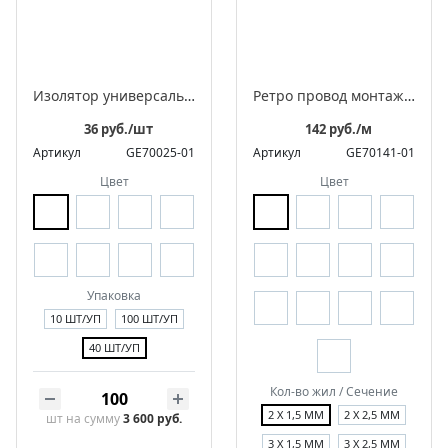
Изолятор универсальный фарфоровый для 2-3 жильного провода
Ретро провод монтажный витой в оплетке из полиэфирной нити, серия "МезонинЪ"
36 руб./шт
142 руб./м
Артикул
GE70025-01
Артикул
GE70141-01
Цвет
Цвет
Упаковка
10 ШТ/УП
100 ШТ/УП
40 ШТ/УП
Кол-во жил / Сечение
2 Х 1,5 ММ
2 Х 2,5 ММ
шт
на сумму
3 600 руб.
3 Х 1,5 ММ
3 Х 2,5 ММ