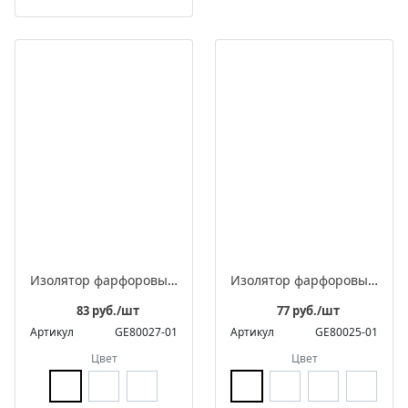
Изолятор фарфоровый квадратный для монтажа витого ретро провода, в комплекте с саморезом
Изолятор фарфоровый квадратный для монтажа витого ретро провода
83 руб./шт
77 руб./шт
Артикул
GE80027-01
Артикул
GE80025-01
Цвет
Цвет