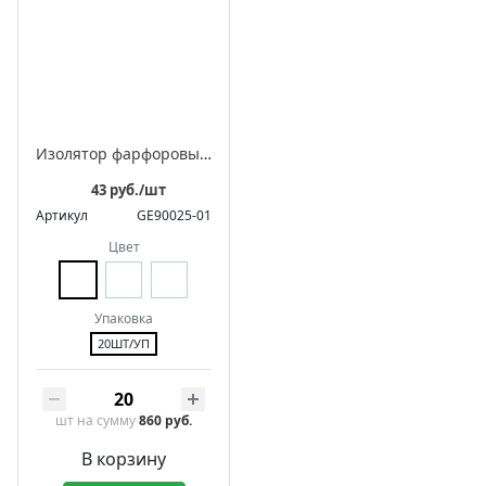
Изолятор фарфоровый для монтажа витого провода, серия «Цилиндро»
43 руб./шт
Артикул
GE90025-01
Цвет
Упаковка
20ШТ/УП
шт
на сумму
860 руб.
В корзину