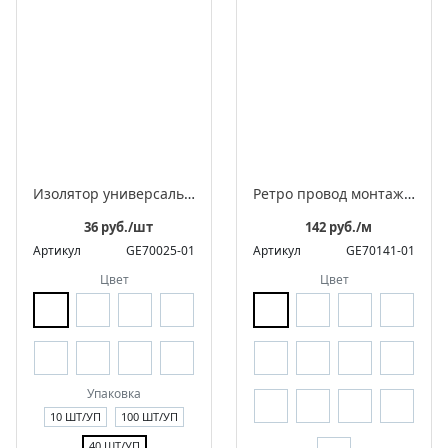
Изолятор универсальный фарфоровый для 2-3 жильного провода
Ретро провод монтажный витой в оплетке из полиэфирной нити, серия "МезонинЪ"
36 руб./шт
142 руб./м
Артикул
GE70025-01
Артикул
GE70141-01
Цвет
Цвет
Упаковка
10 ШТ/УП
100 ШТ/УП
40 ШТ/УП