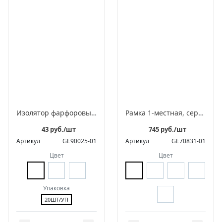
Изолятор фарфоровый для монтажа витого провода, серия «Цилиндро»
Рамка 1-местная, серия «Аврора»
43 руб./шт
745 руб./шт
Артикул
GE90025-01
Артикул
GE70831-01
Цвет
Цвет
Упаковка
20ШТ/УП