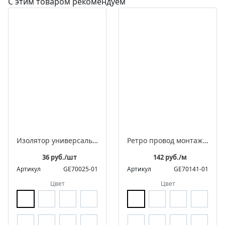
С этим товаром рекомендуем
Изолятор универсальный фарфоровый для 2-3 жильного провода
Ретро провод монтажный витой в оплетке из полиэфирной нити, серия "МезонинЪ"
36 руб./шт
142 руб./м
Артикул
GE70025-01
Артикул
GE70141-01
Цвет
Цвет