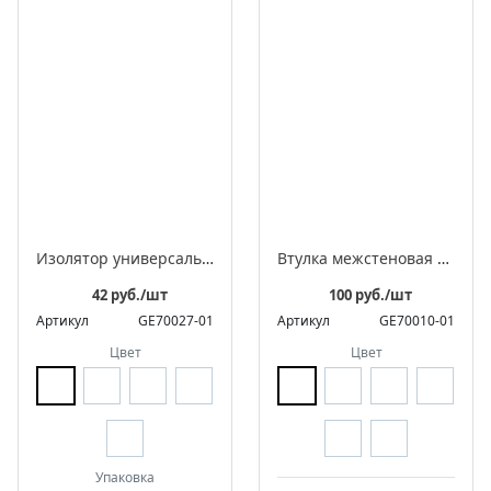
Изолятор универсальный фарфоровый ретро в комплекте с саморезами для 2-3 жильного провода
Втулка межстеновая фарфоровая
42 руб./шт
100 руб./шт
Артикул
GE70027-01
Артикул
GE70010-01
Цвет
Цвет
Упаковка