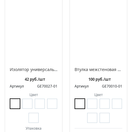
Изолятор универсальный фарфоровый ретро в комплекте с саморезами для 2-3 жильного провода
Втулка межстеновая фарфоровая
42 руб./шт
100 руб./шт
Артикул
GE70027-01
Артикул
GE70010-01
Цвет
Цвет
Упаковка