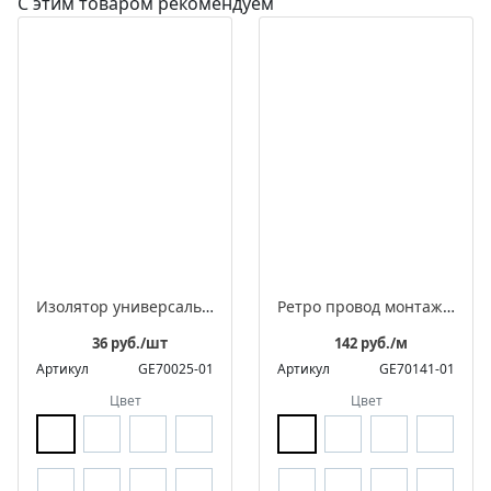
С этим товаром рекомендуем
Изолятор универсальный фарфоровый для 2-3 жильного провода
Ретро провод монтажный витой в оплетке из полиэфирной нити, серия "МезонинЪ"
36 руб./шт
142 руб./м
Артикул
GE70025-01
Артикул
GE70141-01
Цвет
Цвет