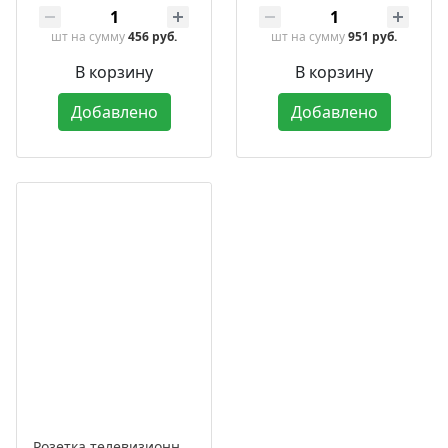
шт
на сумму
456 руб.
шт
на сумму
951 руб.
В корзину
В корзину
Добавлено
Добавлено
Розетка телевизионная дизайнерская оконечная встраиваемая, серия «ЛАХТА» / «ЛАХТА Оптима»