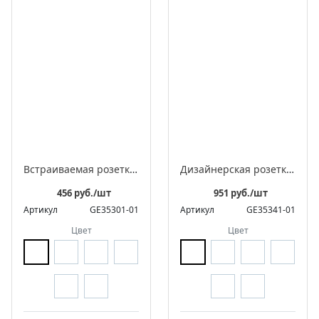
Встраиваемая розетка с заземляющим контактом ЛАХТА «Оптима»
Дизайнерская розетка для интернета встраиваемая, серия «ЛАХТА» / «ЛАХТА Оптима»
456 руб./шт
951 руб./шт
Артикул
GE35301-01
Артикул
GE35341-01
Цвет
Цвет