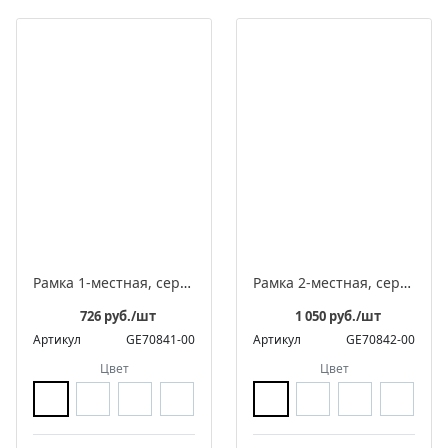
Рамка 1-местная, серия ЛАХТА «СенатЪ», овал
Рамка 2-местная, серия ЛАХТА «СенатЪ», овал
726 руб./шт
1 050 руб./шт
Артикул
GE70841-00
Артикул
GE70842-00
Цвет
Цвет