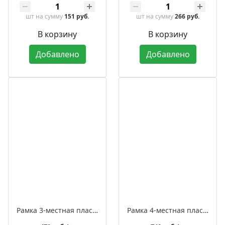
шт
на сумму
151 руб.
шт
на сумму
266 руб.
В корзину
В корзину
Добавлено
Добавлено
Рамка 3-местная пластиковая встраиваемая, серия ЛАХТА «Геометрика», волна
Рамка 4-местная пластиковая встраиваемая, серия ЛАХТА «Геометрика», волна