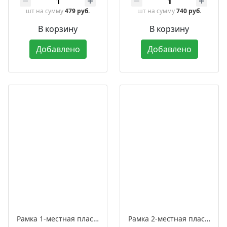
шт
на сумму
479 руб.
шт
на сумму
740 руб.
В корзину
В корзину
Добавлено
Добавлено
Рамка 1-местная пластиковая встраиваемая, серия ЛАХТА «Геометрика», прямоугольник
Рамка 2-местная пластиковая встраиваемая, серия ЛАХТА «Геометрика», прямоугольник