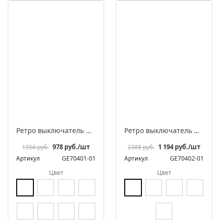
Ретро выключатель фарфоровый поворотный на 4 положения двухклавишный, серия «МезонинЪ», разборная конструкция
Ретро выключатель фарфоровый поворотный перекрестный, серия «МезонинЪ», разборная конструкция
978 руб./шт
1 194 руб./шт
1956 руб.
2388 руб.
Артикул
GE70401-01
Артикул
GE70402-01
Цвет
Цвет