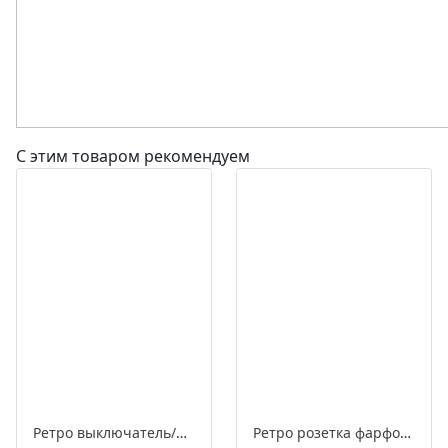
С этим товаром рекомендуем
Ретро выключатель/переключатель фарфоровый поворотный проходной одноклавишный, серия «МезонинЪ», разборная конструкция
Ретро розетка фарфоровая с заземляющим контактом, серия «МезонинЪ», разборная конструкция