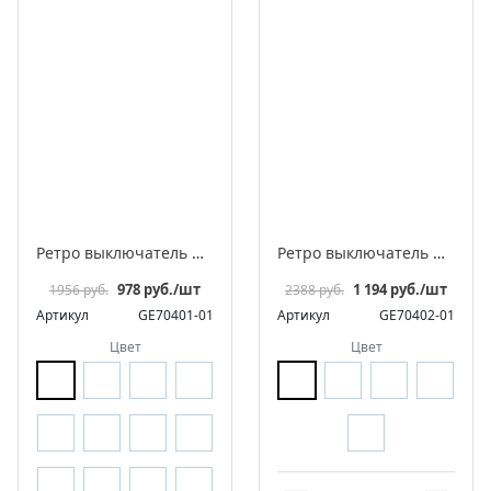
Ретро выключатель фарфоровый поворотный на 4 положения двухклавишный, серия «МезонинЪ», разборная конструкция
Ретро выключатель фарфоровый поворотный перекрестный, серия «МезонинЪ», разборная конструкция
978 руб./шт
1 194 руб./шт
1956 руб.
2388 руб.
Артикул
GE70401-01
Артикул
GE70402-01
Цвет
Цвет