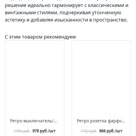
решение идеально гармонирует с классическими и
винтажными стилями, подчеркивая утонченную
эстетику и добавляя изысканности в пространство.
С этим товаром рекомендуем
Ретро выключатель/переключатель фарфоровый поворотный проходной одноклавишный, серия «МезонинЪ», разборная конструкция
Ретро розетка фарфоровая с заземляющим контактом, серия «МезонинЪ», разборная конструкция
978 руб./шт
866 руб./шт
1956 руб.
1732 руб.