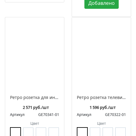
Добавлено
Ретро розетка для интернета фарфоровая, серия "МЕЗОНИНЪ"
Ретро розетка телевизионная оконечная фарфоровая, серия "АВРОРА"
2 571 руб./шт
1 596 руб./шт
Артикул
GE70341-01
Артикул
GE70322-01
Цвет
Цвет