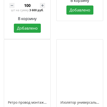
В корзину
Добавлено
шт
на сумму
3 600 руб.
В корзину
Добавлено
Ретро провод монтажный витой в оплетке из полиэфирной нити, серия "МезонинЪ"
Изолятор универсальный фарфоровый ретро в комплекте с саморезами для 2-3 жильного провода