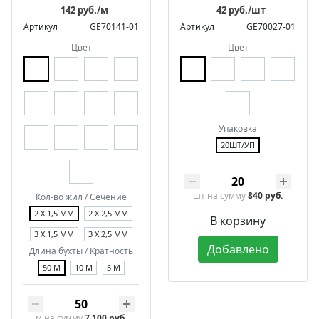
142 руб./м
42 руб./шт
Артикул
GE70141-01
Артикул
GE70027-01
Цвет
Цвет
Упаковка
20ШТ/УП
шт
на сумму
840 руб.
Кол-во жил / Сечение
2 Х 1,5 ММ
2 Х 2,5 ММ
В корзину
3 Х 1,5 ММ
3 Х 2,5 ММ
Добавлено
Длина бухты / Кратность
50 М
10 М
5 М
м
на сумму
7 100 руб.