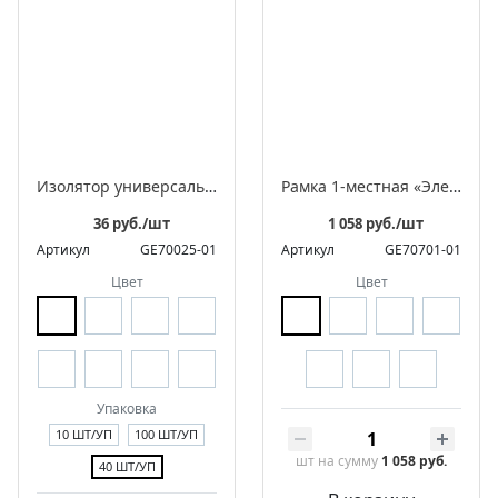
Изолятор универсальный фарфоровый для 2-3 жильного провода
Рамка 1-местная «Элегант»
36 руб./шт
1 058 руб./шт
Артикул
GE70025-01
Артикул
GE70701-01
Цвет
Цвет
Упаковка
10 ШТ/УП
100 ШТ/УП
шт
на сумму
1 058 руб.
40 ШТ/УП