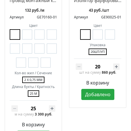
Провод монтажный круглый для светильников
Изолятор фарфоровый для монтажа витого провода, серия «Цилиндро»
132 руб./м
43 руб./шт
Артикул
GE70160-01
Артикул
GE90025-01
Цвет
Цвет
Упаковка
20ШТ/УП
шт
на сумму
860 руб.
Кол-во жил / Сечение
2 Х 0,75 ММ
В корзину
Длина бухты / Кратность
25 М
Добавлено
м
на сумму
3 300 руб.
В корзину