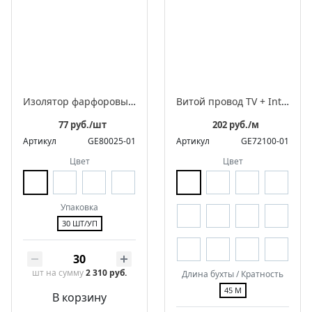
Изолятор фарфоровый квадратный для монтажа витого ретро провода
Витой провод TV + Internet
77 руб./шт
202 руб./м
Артикул
GE80025-01
Артикул
GE72100-01
Цвет
Цвет
Упаковка
30 ШТ/УП
шт
на сумму
2 310 руб.
Длина бухты / Кратность
45 М
В корзину