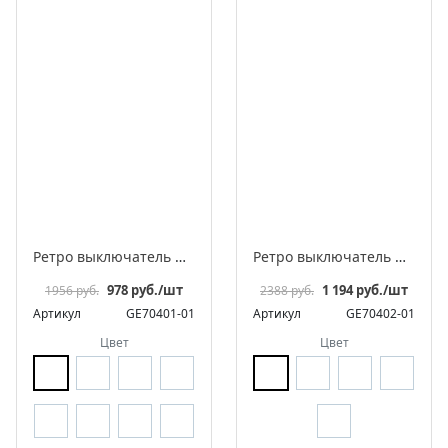
Ретро выключатель фарфоровый поворотный на 4 положения двухклавишный, серия «МезонинЪ», разборная конструкция
Ретро выключатель фарфоровый поворотный перекрестный, серия «МезонинЪ», разборная конструкция
978 руб./шт
1 194 руб./шт
1956 руб.
2388 руб.
Артикул
GE70401-01
Артикул
GE70402-01
Цвет
Цвет