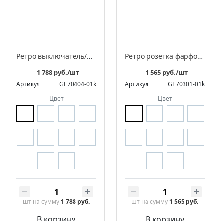
Ретро выключатель/переключатель фарфоровый поворотный проходной одноклавишный, под деревянную рамку, серия «МезонинЪ»
Ретро розетка фарфоровая с заземляющим контактом, под деревянную рамку, серия «МезонинЪ»
1 788 руб./шт
1 565 руб./шт
Артикул
GE70404-01k
Артикул
GE70301-01k
Цвет
Цвет
шт
на сумму
1 788 руб.
шт
на сумму
1 565 руб.
В корзину
В корзину