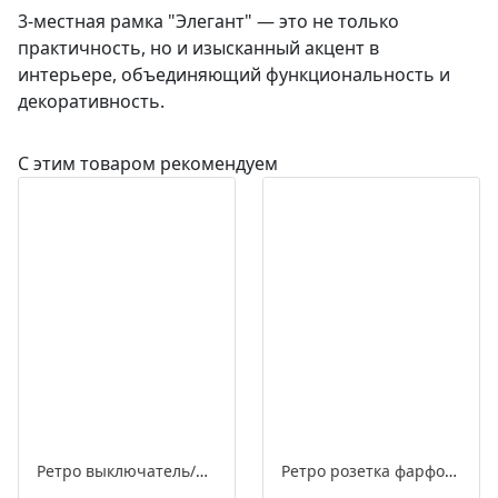
3-местная рамка "Элегант" — это не только
практичность, но и изысканный акцент в
интерьере, объединяющий функциональность и
декоративность.
С этим товаром рекомендуем
Ретро выключатель/переключатель фарфоровый поворотный проходной одноклавишный, серия «МезонинЪ», разборная конструкция
Ретро розетка фарфоровая с заземляющим контактом, серия «МезонинЪ», разборная конструкция