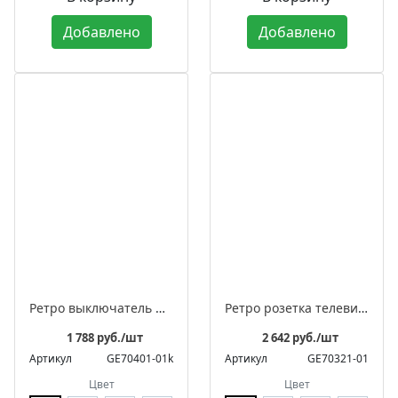
Добавлено
Добавлено
Ретро выключатель фарфоровый поворотный на 4 положения двухклавишный, под деревянную рамку, серия «МезонинЪ»
Ретро розетка телевизионная оконечная фарфоровая, серия "МЕЗОНИНЪ"
1 788 руб./шт
2 642 руб./шт
Артикул
GE70401-01k
Артикул
GE70321-01
Цвет
Цвет