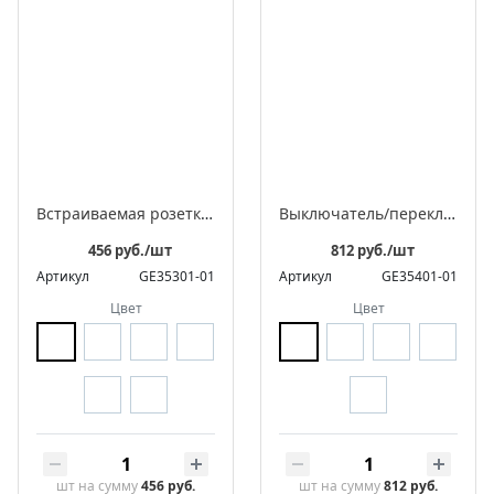
Встраиваемая розетка с заземляющим контактом ЛАХТА «Оптима»
Выключатель/переключатель поворотный на 4 положения встраиваемый двухклавишный, серия ЛАХТА «Оптима»
456 руб./шт
812 руб./шт
Артикул
GE35301-01
Артикул
GE35401-01
Цвет
Цвет
шт
на сумму
456 руб.
шт
на сумму
812 руб.