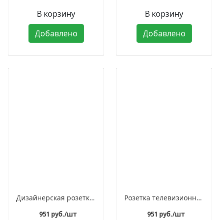
В корзину
В корзину
Добавлено
Добавлено
Дизайнерская розетка для интернета встраиваемая, серия «ЛАХТА» / «ЛАХТА Оптима»
Розетка телевизионная дизайнерская оконечная встраиваемая, серия «ЛАХТА» / «ЛАХТА Оптима»
951 руб./шт
951 руб./шт