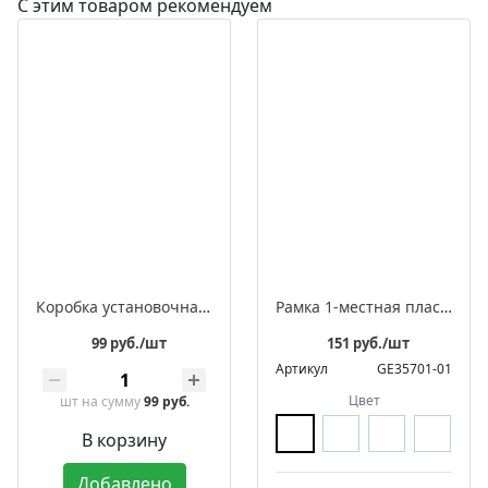
С этим товаром рекомендуем
Коробка установочная двухкомпонентная универсальная не поддерживающая горение безгалогенная D68x55, IP30
Рамка 1-местная пластиковая встраиваемая, серия ЛАХТА «Геометрика», овал
99 руб./шт
151 руб./шт
Артикул
GE35701-01
Цвет
шт
на сумму
99 руб.
В корзину
Добавлено