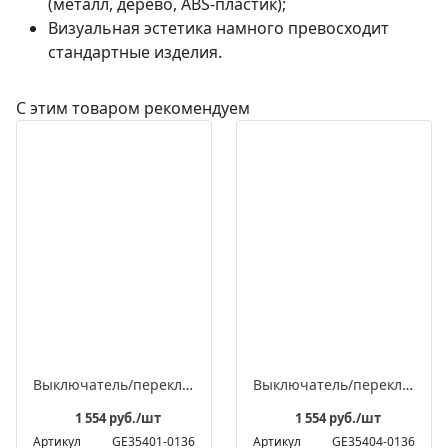
(металл, дерево, ABS-пластик);
Визуальная эстетика намного превосходит
стандартные изделия.
С этим товаром рекомендуем
Выключатель/переключатель поворотный на 4 положения встраиваемый двухклавишный, серия ЛАХТА «Престиж»
Выключатель/переключатель поворотный проходной встраиваемый одноклавишный, серия ЛАХТА «Престиж»
1 554 руб./шт
1 554 руб./шт
Артикул
GE35401-0136
Артикул
GE35404-0136