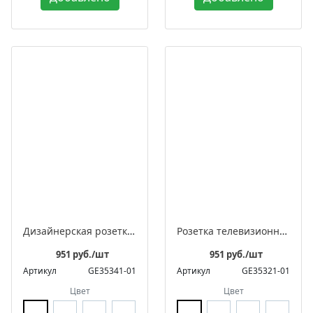
Дизайнерская розетка для интернета встраиваемая, серия «ЛАХТА» / «ЛАХТА Оптима»
Розетка телевизионная дизайнерская оконечная встраиваемая, серия «ЛАХТА» / «ЛАХТА Оптима»
951 руб./шт
951 руб./шт
Артикул
GE35341-01
Артикул
GE35321-01
Цвет
Цвет