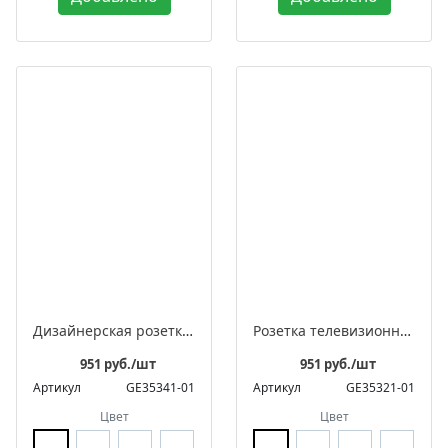
Дизайнерская розетка для интернета встраиваемая, серия «ЛАХТА» / «ЛАХТА Оптима»
Розетка телевизионная дизайнерская оконечная встраиваемая, серия «ЛАХТА» / «ЛАХТА Оптима»
951 руб./шт
951 руб./шт
Артикул
GE35341-01
Артикул
GE35321-01
Цвет
Цвет