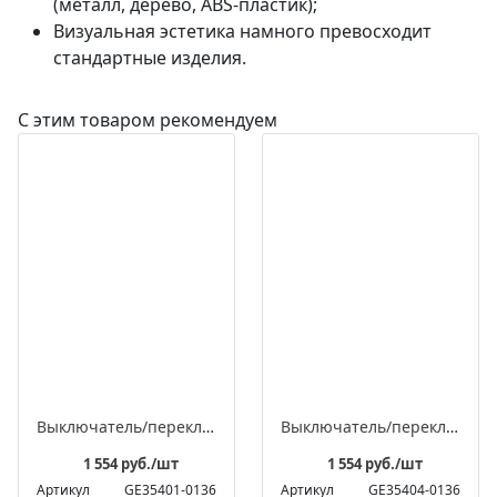
(металл, дерево, ABS-пластик);
Визуальная эстетика намного превосходит
стандартные изделия.
С этим товаром рекомендуем
Выключатель/переключатель поворотный на 4 положения встраиваемый двухклавишный, серия ЛАХТА «Престиж»
Выключатель/переключатель поворотный проходной встраиваемый одноклавишный, серия ЛАХТА «Престиж»
1 554 руб./шт
1 554 руб./шт
Артикул
GE35401-0136
Артикул
GE35404-0136