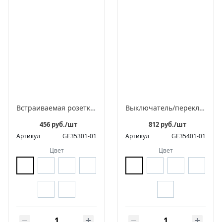
Встраиваемая розетка с заземляющим контактом ЛАХТА «Оптима»
Выключатель/переключатель поворотный на 4 положения встраиваемый двухклавишный, серия ЛАХТА «Оптима»
456 руб./шт
812 руб./шт
Артикул
GE35301-01
Артикул
GE35401-01
Цвет
Цвет