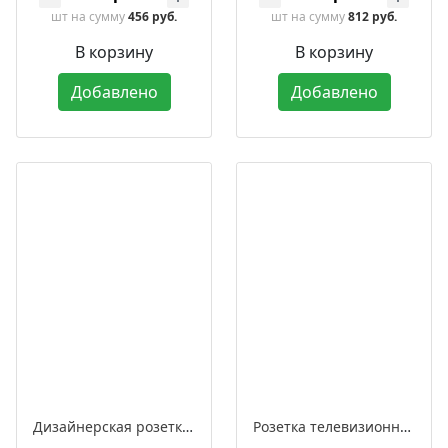
шт
на сумму
456 руб.
шт
на сумму
812 руб.
В корзину
В корзину
Добавлено
Добавлено
Дизайнерская розетка для интернета встраиваемая, серия «ЛАХТА» / «ЛАХТА Оптима»
Розетка телевизионная дизайнерская оконечная встраиваемая, серия «ЛАХТА» / «ЛАХТА Оптима»