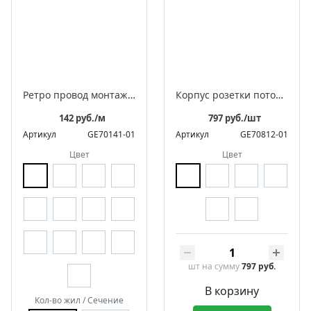
Ретро провод монтажный витой в оплетке из полиэфирной нити, серия "МезонинЪ"
Корпус розетки потолочной для подвеса светильника, фарфоровый, D65x45,5, серия «Аврора»
142 руб./м
797 руб./шт
Артикул
GE70141-01
Артикул
GE70812-01
Цвет
Цвет
шт
на сумму
797 руб.
В корзину
Кол-во жил / Сечение