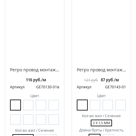
Ретро провод монтажный витой в оплетке из полиэфирной нити, серия "Весна"
Ретро провод монтажный витой в оплетке из полиэфирной нити, серия "Аврора"
116 руб./м
87 руб./м
121 руб.
Артикул
GE70130-01в
Артикул
GE70143-01
Цвет
Цвет
Кол-во жил / Сечение
2 Х 1,5 ММ
Длина бухты / Кратность
Кол-во жил / Сечение