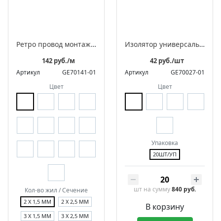
Ретро провод монтажный витой в оплетке из полиэфирной нити, серия "МезонинЪ"
Изолятор универсальный фарфоровый ретро в комплекте с саморезами для 2-3 жильного провода
142 руб./м
42 руб./шт
Артикул
GE70141-01
Артикул
GE70027-01
Цвет
Цвет
Упаковка
20ШТ/УП
шт
на сумму
840 руб.
Кол-во жил / Сечение
2 Х 1,5 ММ
2 Х 2,5 ММ
В корзину
3 Х 1,5 ММ
3 Х 2,5 ММ