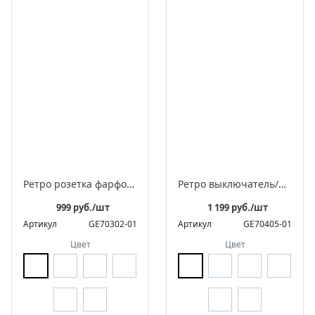
Ретро розетка фарфоровая электрическая с заземляющим контактом, серия "АВРОРА"
Ретро выключатель/переключатель фарфоровый поворотный проходной одноклавишный, серия «Аврора»
999 руб./шт
1 199 руб./шт
Артикул
GE70302-01
Артикул
GE70405-01
Цвет
Цвет