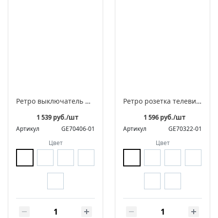
Ретро выключатель фарфоровый перекрестный, серия «Аврора»
Ретро розетка телевизионная оконечная фарфоровая, серия "АВРОРА"
1 539 руб./шт
1 596 руб./шт
Артикул
GE70406-01
Артикул
GE70322-01
Цвет
Цвет