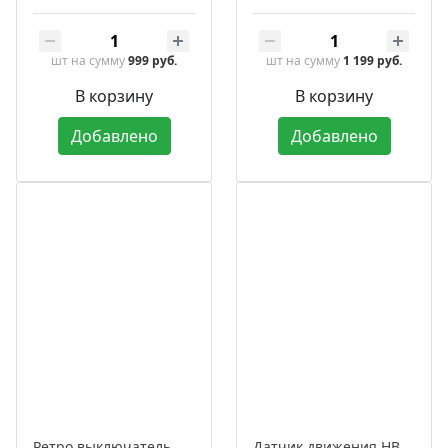
шт
на сумму
999 руб.
шт
на сумму
1 199 руб.
В корзину
В корзину
Добавлено
Добавлено
Ретро выключатель фарфоровый поворотный на 4 положения двухклавишный, серия «Аврора»
Датчик движения HB-PIR-40 ИК в корпусе