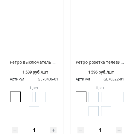
Ретро выключатель фарфоровый перекрестный, серия «Аврора»
Ретро розетка телевизионная оконечная фарфоровая, серия "АВРОРА"
1 539 руб./шт
1 596 руб./шт
Артикул
GE70406-01
Артикул
GE70322-01
Цвет
Цвет