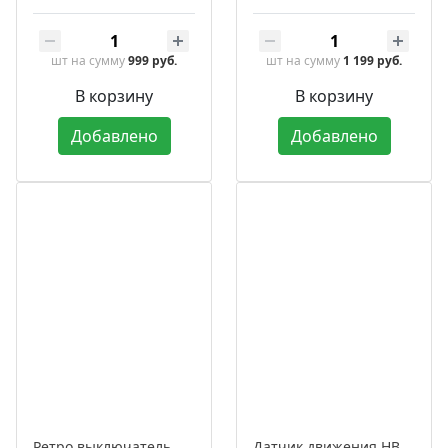
шт
на сумму
999 руб.
шт
на сумму
1 199 руб.
В корзину
В корзину
Добавлено
Добавлено
Ретро выключатель фарфоровый поворотный на 4 положения двухклавишный, серия «Аврора»
Датчик движения HB-PIR-40 ИК в корпусе