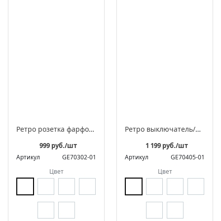
Ретро розетка фарфоровая электрическая с заземляющим контактом, серия "АВРОРА"
Ретро выключатель/переключатель фарфоровый поворотный проходной одноклавишный, серия «Аврора»
999 руб./шт
1 199 руб./шт
Артикул
GE70302-01
Артикул
GE70405-01
Цвет
Цвет